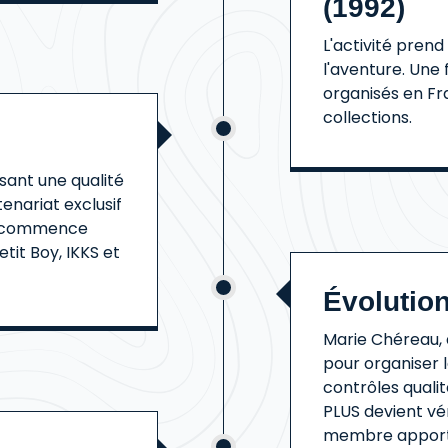
(1992)
L'activité prend
l'aventure. Une 
organisés en Fr
collections.
sant une qualité
enariat exclusif
ne commence
it Boy, IKKS et
Évolution
Marie Chéreau, d
pour organiser 
contrôles quali
PLUS devient vé
membre apporte