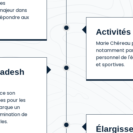
des
majeur dans
 répondre aux
Activités
Marie Chéreau p
notamment par A
personnel de l'
et sportives.
ladesh
rce son
es pour les
marque un
ermination de
les.
Élargisse