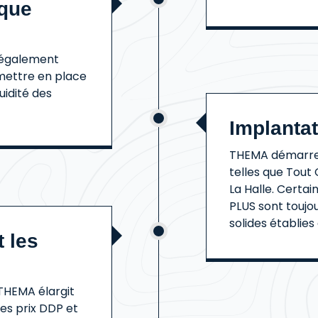
ique
, également
 mettre en place
luidité des
Implanta
THEMA démarre 
telles que Tout
La Halle. Certa
PLUS sont toujou
solides établies
t les
THEMA élargit
es prix DDP et