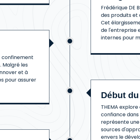
Frédérique DE 
des produits et 
Cet élargisseme
de l'entreprise
internes pour mi
e confinement
. Malgré les
innover et à
es pour assurer
Début du 
THEMA explore d
confiance dans l
représente une 
sources d'appr
envers le déve